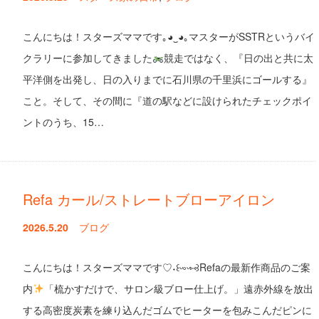
こんにちは！スターズママです｡⁠◕⁠‿⁠◕⁠｡マスターがSSTRというバイ
クラリーに参加してきました
競走ではなく、『日の出と共に太
平洋側を出発し、日の入りまでに石川県の千里浜にゴールする』
こと。そして、その間に『道の駅などに設けられたチェックポイ
ントのうち、15…
Refa カール/ストレートブローアイロン
2026.5.20
ブログ
こんにちは！スターズママです♡⁠˖⁠꒰⁠ᵕ⁠༚⁠ᵕ⁠⑅⁠꒱Refaの最新作商品のご案
内
「梳かすだけで、サロン級ブロー仕上げ。」遠赤外線を放出
する高密度炭素を練り込んだゴムでヒーターを包みこんだピンに