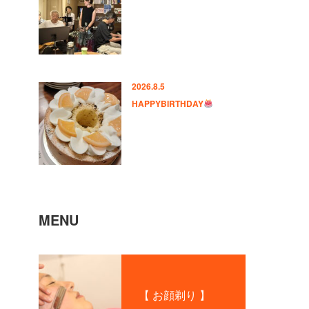
2026.8.5
HAPPYBIRTHDAY
MENU
【 お顔剃り 】