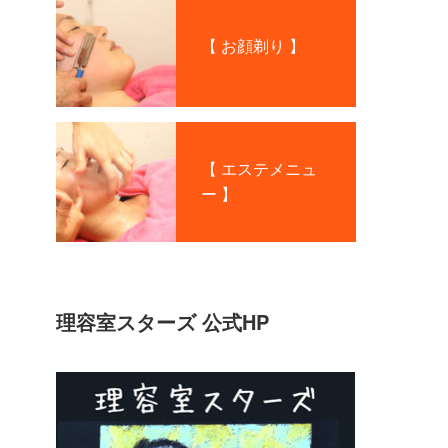
【 お顔剃り 】
【 エステメニュ
ー 】
理容室スターズ 公式HP