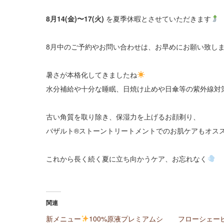
8月14(金)〜17(火)
を夏季休暇とさせていただきます
8月中のご予約やお問い合わせは、お早めにお願い致し
暑さが本格化してきましたね
水分補給や十分な睡眠、日焼け止めや日傘等の紫外線対
古い角質を取り除き、保湿力を上げるお顔剃り、
バザルト®ストーントリートメントでのお肌ケアもオス
これから長く続く夏に立ち向かうケア、お忘れなく
関連
新メニュー
100%原液プレミアムシ
フローシェー