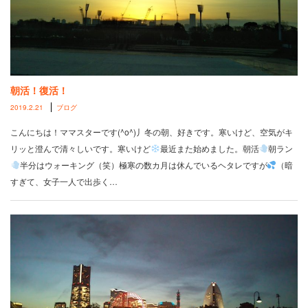
朝活！復活！
2019.2.21
ブログ
こんにちは！ママスターです(^o^)丿冬の朝、好きです。寒いけど、空気がキ
リッと澄んで清々しいです。寒いけど
最近また始めました。朝活
朝ラン
半分はウォーキング（笑）極寒の数カ月は休んでいるヘタレですが
（暗
すぎて、女子一人で出歩く…