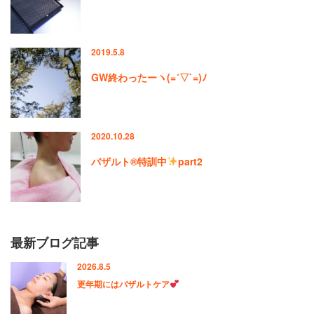
2019.5.8
GW終わったーヽ(=´▽`=)ﾉ
2020.10.28
バザルト®特訓中
part2
最新ブログ記事
2026.8.5
更年期にはバザルトケア